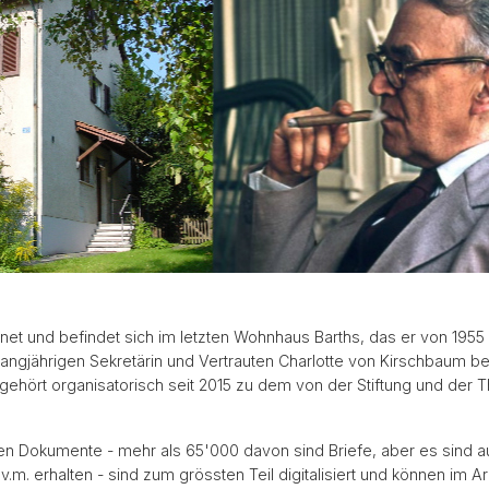
Karl Barth-Platz
Geburt
ing
Wohnort an der Pilgerstrasse (Residence)
Friedho
Rest
ffnet und befindet sich im letzten Wohnhaus Barths, das er von 1
 langjährigen Sekretärin und Vertrauten Charlotte von Kirschbaum b
 gehört organisatorisch seit 2015 zu dem von der Stiftung und der 
n Dokumente - mehr als 65'000 davon sind Briefe, aber es sind au
v.m. erhalten - sind zum grössten Teil digitalisiert und können im A