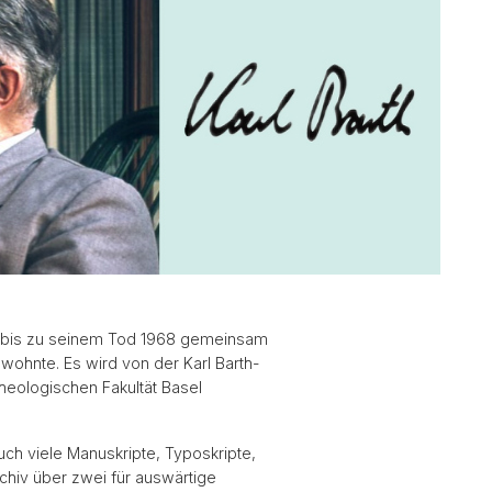
sort (BIrthplace)
f Hörnli - Karl Barth's Last Place of
955 bis zu seinem Tod 1968 gemeinsam
ewohnte. Es wird von der Karl Barth-
Theologischen Fakultät Basel
ch viele Manuskripte, Typoskripte,
rchiv über zwei für auswärtige