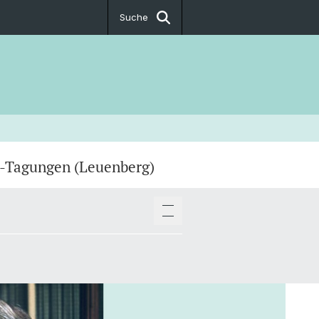
Suche
h-Tagungen (Leuenberg)
 Klaus Kirche
 Münster
gische Fakultät (Theological
)