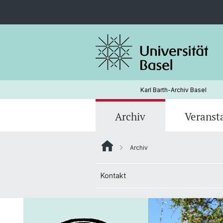
Karl Barth-Archiv Basel
Archiv
Veranst
Archiv
Kontakt
Letzter Wohnort (Last Residence)
Kontakt
Titus Kirche
Alte Universität (Old University)