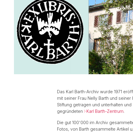
Peterskirche
Karl Barths Wohnorte am St.Alban-R
(Residencies)
Das Karl Barth-Archiv wurde 1971 erö
mit seiner Frau Nelly Barth und seiner
Stiftung getragen und unterhalten und
gegründeten
Karl Barth-Zentrum
.
Die gut 100'000 im Archiv gesammelte
Fotos, von Barth gesammelte Artikel u.