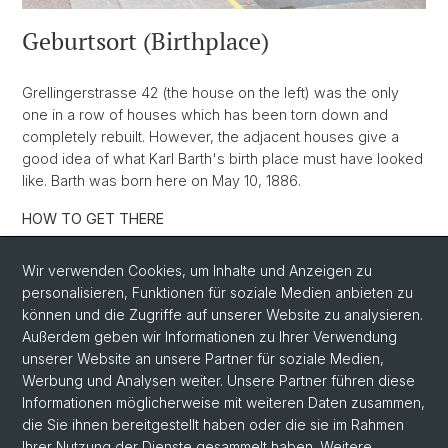
Geburtsort (Birthplace)
Grellingerstrasse 42 (the house on the left) was the only
one in a row of houses which has been torn down and
completely rebuilt. However, the adjacent houses give a
good idea of what Karl Barth's birth place must have looked
like. Barth was born here on May 10, 1886.
HOW TO GET THERE
Address: Grellingerstrasse 42, CH-4052 Basel
Wir verwenden Cookies, um Inhalte und Anzeigen zu
personalisieren, Funktionen für soziale Medien anbieten zu
Same tramline as to Karl Barth-Platz but leave the tram
können und die Zugriffe auf unserer Website zu analysieren.
one stop before at "Grellingerstrasse"
Außerdem geben wir Informationen zu Ihrer Verwendung
unserer Website an unsere Partner für soziale Medien,
Werbung und Analysen weiter. Unsere Partner führen diese
Informationen möglicherweise mit weiteren Daten zusammen,
die Sie ihnen bereitgestellt haben oder die sie im Rahmen
Ihrer Nutzung der Dienste gesammelt haben. Weitere