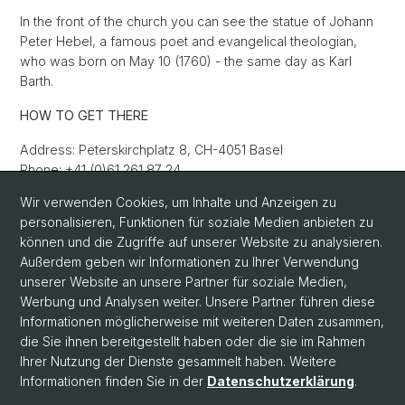
In the front of the church you can see the statue of Johann
Peter Hebel, a famous poet and evangelical theologian,
who was born on May 10 (1760) - the same day as Karl
Barth.
HOW TO GET THERE
Address: Peterskirchplatz 8, CH-4051 Basel
Phone: +41 (0)61 261 87 24
Opening hours: 10-5 p.m.
Wir verwenden Cookies, um Inhalte und Anzeigen zu
personalisieren, Funktionen für soziale Medien anbieten zu
The St. Peter's Church is located at the opposite of
können und die Zugriffe auf unserer Website zu analysieren.
the main building of the university
Außerdem geben wir Informationen zu Ihrer Verwendung
unserer Website an unsere Partner für soziale Medien,
Werbung und Analysen weiter. Unsere Partner führen diese
Informationen möglicherweise mit weiteren Daten zusammen,
die Sie ihnen bereitgestellt haben oder die sie im Rahmen
Ihrer Nutzung der Dienste gesammelt haben. Weitere
Informationen finden Sie in der
Datenschutzerklärung
.